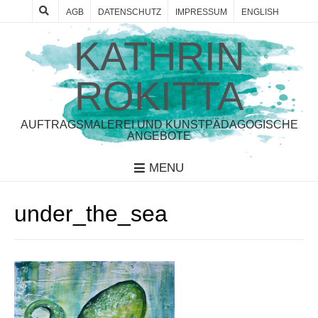
AGB
DATENSCHUTZ
IMPRESSUM
ENGLISH
KATHRIN
ROKITTA
AUFTRAGSMALEREI UND KUNSTPÄDAGOGISCHE
ANGEBOTE
MENU
under_the_sea