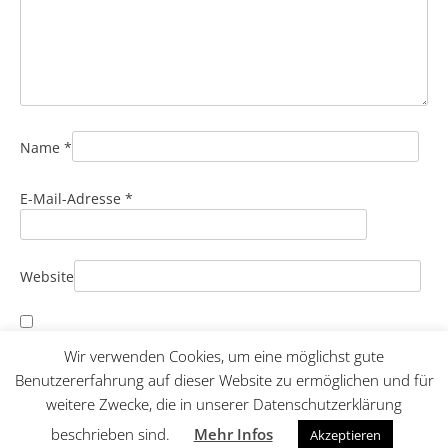
Name
*
E-Mail-Adresse
*
Website
Name, E-Mail-Adresse und Website in diesem Browser für
Wir verwenden Cookies, um eine möglichst gute
meinen nächsten Kommentar speichern.
Benutzererfahrung auf dieser Website zu ermöglichen und für
weitere Zwecke, die in unserer Datenschutzerklärung
beschrieben sind.
Mehr Infos
Akzeptieren