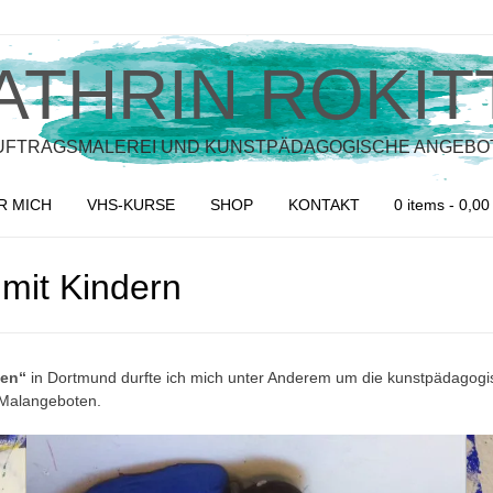
ATHRIN ROKIT
UFTRAGSMALEREI UND KUNSTPÄDAGOGISCHE ANGEBO
R MICH
VHS-KURSE
SHOP
KONTAKT
0 items
- 0,00
mit Kindern
den“
in Dortmund durfte ich mich unter Anderem um die kunstpädagogi
n Malangeboten.