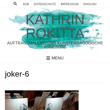
AGB
DATENSCHUTZ
IMPRESSUM
ENGLISH
KATHRIN
ROKITTA
AUFTRAGSMALEREI UND KUNSTPÄDAGOGISCHE
ANGEBOTE
MENU
joker-6