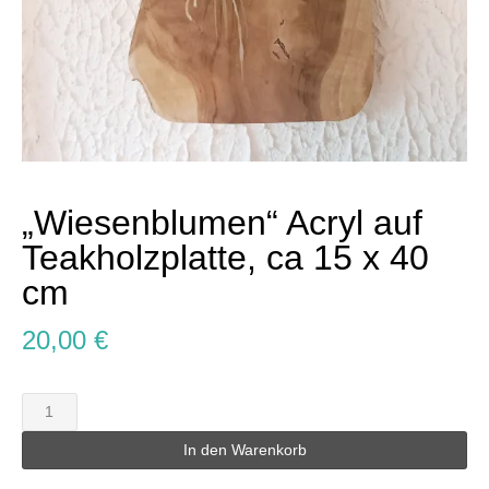
„Wiesenblumen“ Acryl auf
Teakholzplatte, ca 15 x 40
cm
20,00
€
"Wiesenblumen"
Acryl
auf
In den Warenkorb
Teakholzplatte,