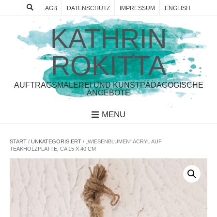
AGB
DATENSCHUTZ
IMPRESSUM
ENGLISH
KATHRIN
ROKITTA
AUFTRAGSMALEREI UND KUNSTPÄDAGOGISCHE
ANGEBOTE
MENU
START
/
UNKATEGORISIERT
/ „WIESENBLUMEN“ ACRYL AUF
TEAKHOLZPLATTE, CA 15 X 40 CM