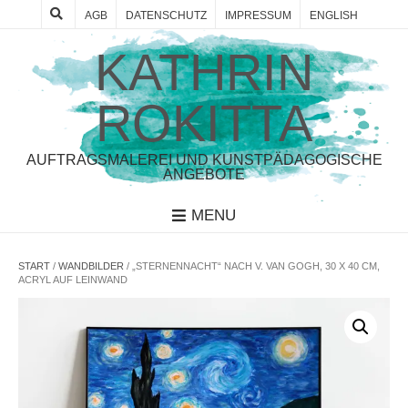
AGB
DATENSCHUTZ
IMPRESSUM
ENGLISH
KATHRIN
ROKITTA
AUFTRAGSMALEREI UND KUNSTPÄDAGOGISCHE
ANGEBOTE
MENU
START
/
WANDBILDER
/ „STERNENNACHT“ NACH V. VAN GOGH, 30 X 40 CM,
ACRYL AUF LEINWAND