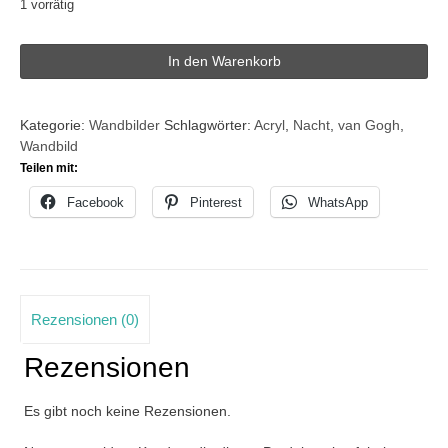
1 vorrätig
"Sternennacht"
In den Warenkorb
nach
V.
van
Kategorie:
Wandbilder
Schlagwörter:
Acryl
,
Nacht
,
van Gogh
,
Gogh,
Wandbild
30
Teilen mit:
x
40
Facebook
Pinterest
WhatsApp
cm,
Acryl
auf
Leinwand
Menge
Rezensionen (0)
Rezensionen
Es gibt noch keine Rezensionen.